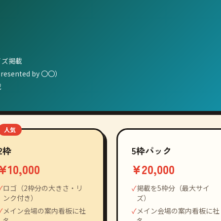
イズ掲載
ented by 〇〇）
載
人気
2枠
5枠パック
¥10,000
¥20,000
✓
ロゴ（2枠分の大きさ・リ
✓
掲載を5枠分（最大サイ
ンク付き）
ズ）
✓
メイン会場の案内看板に社
✓
メイン会場の案内看板に社
名
名