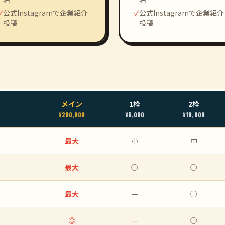
✓
公式Instagramで企業紹介
✓
公式Instagramで企業紹介
投稿
投稿
メイン
1枠
2枠
¥200,000
¥5,000
¥10,000
最大
小
中
最大
○
○
最大
—
○
◎
—
○