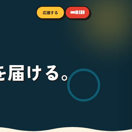
応援する
MENU
を届ける。