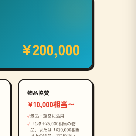
¥200,000
物品協賛
¥10,000相当〜
✓
景品・運営に活用
✓
「1枠＋¥5,000相当の物
品」または「¥10,000相当
以上の物品」で2枠扱い