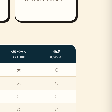
5枠パック
物品
¥20,000
¥1万相当〜
大
○
大
○
○
○
◎
○