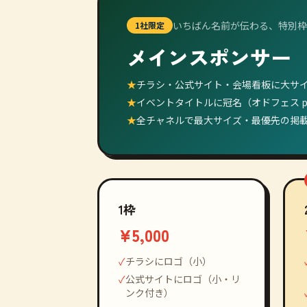
いちばん名前が伝わる、特別枠
1社限定
メインスポンサー
★
チラシ・公式サイト・会場看板に大サ
★
イベントタイトルに冠名（オドフェス pres
★
全チャネルで最大サイズ・最優先の掲
1枠
¥5,000
✓
チラシにロゴ（小）
✓
公式サイトにロゴ（小・リ
ンク付き）