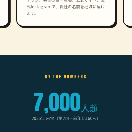
式Instagramで、貴社の名前を地域に届け
ます。
BY THE NUMBERS
7,000
人超
2025年 来場（第2回・前年比160%）