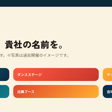
、貴社の名前を。
す。※写真は過去開催のイメージです。
ダンスステージ
や
出展ブース
会